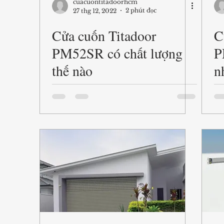
cuacuontitadoorhcm
2 phút đọc
27 thg 12, 2022
Cửa cuốn Titadoor
C
PM52SR có chất lượng
P
thế nào
n