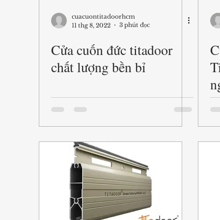
cuacuontitadoorhcm
3 phút đọc
11 thg 8, 2022
Cửa cuốn đức titadoor
C
chất lượng bền bỉ
T
n