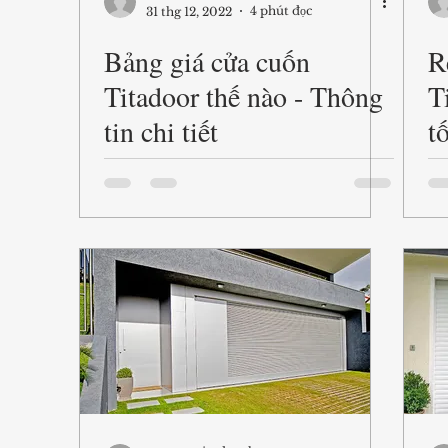
4 phút đọc
31 thg 12, 2022
Bảng giá cửa cuốn
R
Titadoor thế nào - Thông
T
tin chi tiết
t