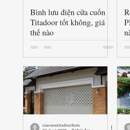
Bình lưu điện cửa cuốn
R
Titadoor tốt không, giá
P
thế nào
n
cuacuontitadoorhcm