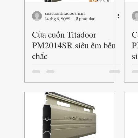
cuacuontitadoorhcm
2 phút đọc
14 thg 6, 2022
Cửa cuốn Titadoor
C
PM2014SR siêu êm bền
P
chắc
s