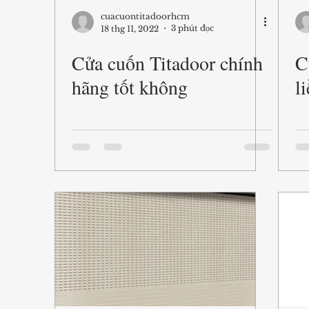
cuacuontitadoorhcm
3 phút đọc
18 thg 11, 2022
Cửa cuốn Titadoor chính
C
hãng tốt không
l