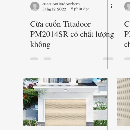
cuacuontitadoorhcm
2 phút đọc
3 thg 12, 2022
Cửa cuốn Titadoor
C
PM2014SR có chất lượng
P
không
c