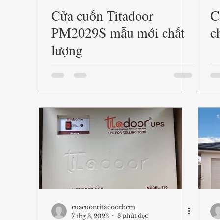
Cửa cuốn Titadoor
C
PM2029S mẫu mới chất
c
lượng
cuacuontitadoorhcm
3 phút đọc
7 thg 3, 2023