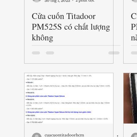
2 phút đọc
30 thg 1, 2023
Cửa cuốn Titadoor
C
PM525S có chất lượng
P
không
n
cuacuontitadoorhcm