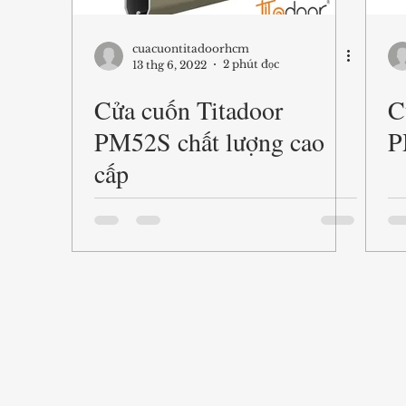
cuacuontitadoorhcm
2 phút đọc
13 thg 6, 2022
Cửa cuốn Titadoor
C
PM52S chất lượng cao
P
cấp